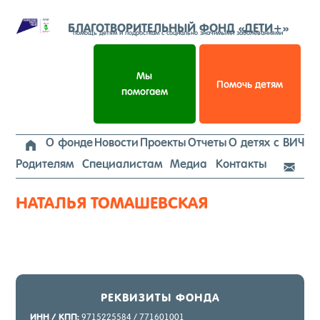
Перейти
к
БЛАГОТВОРИТЕЛЬНЫЙ ФОНД «ДЕТИ+»
помощь детям и подросткам с социально значимыми заболеваниями
содержимому
Мы
Помочь детям
помогаем
О фонде
Новости
Проекты
Отчеты
О детях с ВИЧ

Родителям
Специалистам
Медиа
Контакты

НАТАЛЬЯ ТОМАШЕВСКАЯ
РЕК­ВИ­ЗИТЫ ФОН­ДА
ИНН / КПП:
9715225584 / 771601001