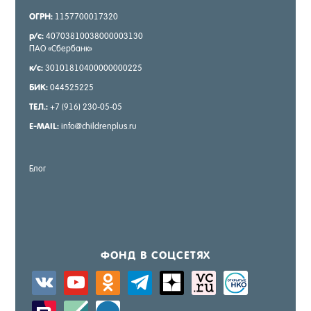
ОГРН:
1157700017320
р/с:
40703810038000003130
ПАО «Сбер­банк»
к/с:
30101810400000000225
БИК:
044525225
ТЕЛ.:
+7 (916) 230-05-05
E-MAIL:
info@childrenplus.ru
Блог
ФОНД В СОЦ­СЕ­ТЯХ
vkontakte
youtube
odnoklassniki
telegram
zen-
sitemap
activity
yandex
zerply
standard
windows