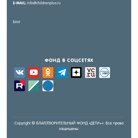
E-MAIL:
info@childrenplus.ru
Блог
ФОНД В СОЦ­СЕ­ТЯХ
vkontakte
youtube
odnoklassniki
telegram
zen-
sitemap
activity
yandex
zerply
standard
windows
Copyright © БЛА­ГОТ­ВО­РИТЕЛЬ­НЫЙ ФОНД «ДЕ­ТИ+». Все пра­ва
за­щище­ны.