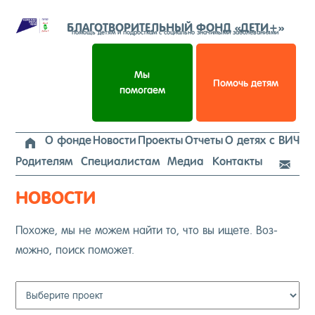
Перейти
к
БЛАГОТВОРИТЕЛЬНЫЙ ФОНД «ДЕТИ+»
помощь детям и подросткам с социально значимыми заболеваниями
содержимому
Мы
Помочь детям
помогаем
О фонде
Новости
Проекты
Отчеты
О детях с ВИЧ

Родителям
Специалистам
Медиа
Контакты

НОВОСТИ
По­хоже, мы не мо­жем най­ти то, что вы ище­те. Воз­
можно, по­иск по­может.