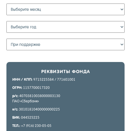
РЕК­ВИ­ЗИТЫ ФОН­ДА
ИНН / КПП:
9715225584 / 771601001
ОГРН:
1157700017320
р/с:
40703810038000003130
ПАО «Сбер­банк»
к/с:
30101810400000000225
БИК:
044525225
ТЕЛ.:
+7 (916) 230-05-05