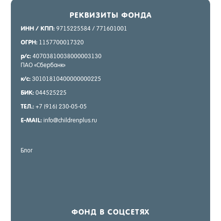
РЕК­ВИ­ЗИТЫ ФОН­ДА
ИНН / КПП:
9715225584 / 771601001
ОГРН:
1157700017320
р/с:
40703810038000003130
ПАО «Сбер­банк»
к/с:
30101810400000000225
БИК:
044525225
ТЕЛ.:
+7 (916) 230-05-05
E-MAIL:
info@childrenplus.ru
Блог
ФОНД В СОЦ­СЕ­ТЯХ