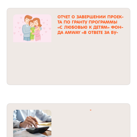
ОТ­ЧЕТ О ЗА­ВЕР­ШЕ­НИИ ПРО­ЕК­
ТА ПО ГРАН­ТУ ПРОГ­РАММЫ
«С ЛЮ­БОВЬЮ К ДЕ­ТЯМ» ФОН­
ДА AMWAY «В ОТ­ВЕ­ТЕ ЗА БУ­
ДУЩЕЕ»
БУХ­ГАЛТЕР­СКИЙ ОТ­ЧЕТ – 2016