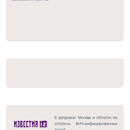
ОТ­ЧЕ­ТЫ МИ­НЮС­ТА – 2016
2017 — ИЗ­ВЕС­ТИЯ
В дет­до­мах Мос­квы и об­лас­ти не
ос­та­лось ВИЧ-ин­фи­ци­ро­ван­ных
де­тей