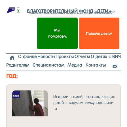
Перейти
к
БЛАГОТВОРИТЕЛЬНЫЙ ФОНД «ДЕТИ+»
помощь детям и подросткам с социально значимыми заболеваниями
содержимому
Мы
Помочь детям
помогаем
О фонде
Новости
Проекты
Отчеты
О детях с ВИЧ

Родителям
Специалистам
Медиа
Контакты

ГОД:
2017 — ТАСС
Ис­то­рии се­мей, вос­пи­ты­ва­ющих
де­тей с ви­ру­сом им­му­но­де­фи­ци­
та